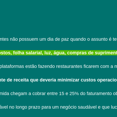
ntes não possuem um dia de paz quando o assunto é ter
stos, folha salarial, luz, água, compras de suprime
 plataformas estão fazendo restaurantes ficarem com 
te de receita que deveria minimizar custos operaci
mida chegam a cobrar entre 15 e 25% do faturamento ob
tável no longo prazo para um negócio saudável e que luc