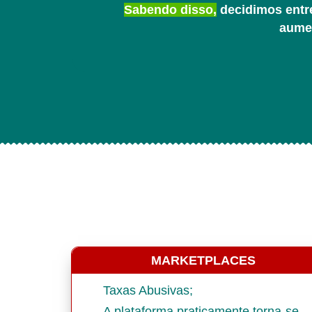
Sabendo disso,
decidimos entre
aume
MARKETPLACES
Taxas Abusivas;
A plataforma praticamente torna-se